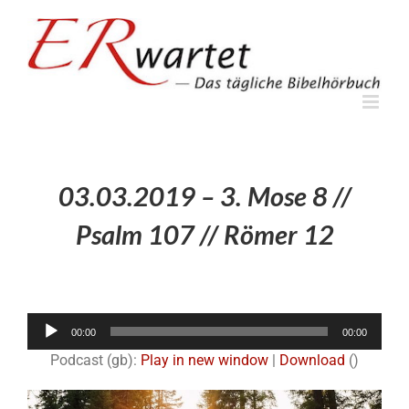
Zum
Inhalt
springen
03.03.2019 – 3. Mose 8 //
Psalm 107 // Römer 12
Audio-
00:00
00:00
Player
Podcast (gb):
Play in new window
|
Download
()