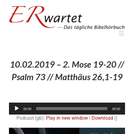
Zum
Inhalt
springen
10.02.2019 – 2. Mose 19-20 //
Psalm 73 // Matthäus 26,1-19
Audio-
00:00
00:00
Player
Podcast (gb):
Play in new window
|
Download
()