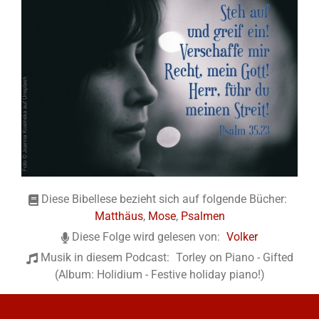
Diese Bibellese bezieht sich auf folgende Bücher:
Matthäus
,
Mose
,
Psalmen
Diese Folge wird gelesen von:
Volker
Musik in diesem Podcast:
Torley on Piano - Gifted
(Album: Holidium - Festive holiday piano!)