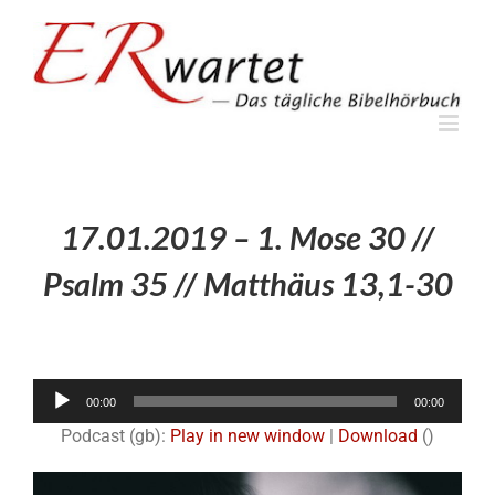
Zum
Inhalt
springen
17.01.2019 – 1. Mose 30 //
Psalm 35 // Matthäus 13,1-30
Audio-
00:00
00:00
Player
Podcast (gb):
Play in new window
|
Download
()