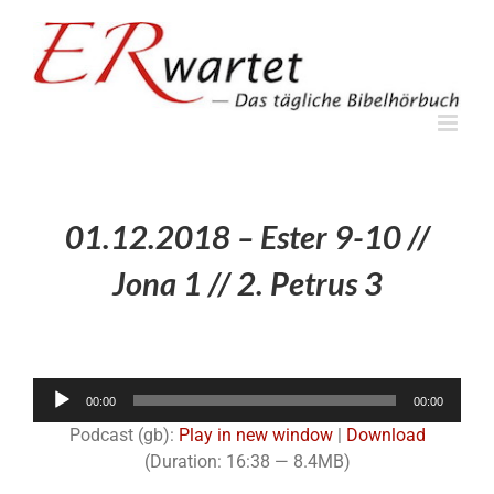
Zum
Inhalt
springen
01.12.2018 – Ester 9-10 //
Jona 1 // 2. Petrus 3
Audio-
00:00
00:00
Player
Podcast (gb):
Play in new window
|
Download
(Duration: 16:38 — 8.4MB)