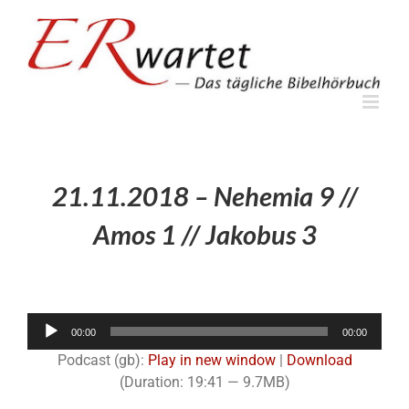
Zum
Inhalt
springen
21.11.2018 – Nehemia 9 //
Amos 1 // Jakobus 3
Audio-
00:00
00:00
Player
Podcast (gb):
Play in new window
|
Download
(Duration: 19:41 — 9.7MB)