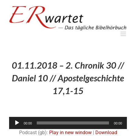
Zum
Inhalt
springen
01.11.2018 – 2. Chronik 30 //
Daniel 10 // Apostelgeschichte
17,1-15
Audio-
00:00
00:00
Player
Podcast (gb):
Play in new window
|
Download