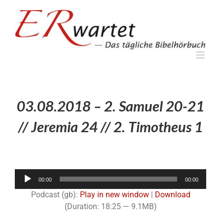
Zum
Inhalt
springen
03.08.2018 – 2. Samuel 20-21
// Jeremia 24 // 2. Timotheus 1
Audio-
00:00
00:00
Player
Podcast (gb):
Play in new window
|
Download
(Duration: 18:25 — 9.1MB)