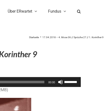
Über ERwartet
Fundus
Startseite
17.04.2018 – 4. Mose 36 // Sprüche 27 // 1. Korinther 9
 Korinther 9
Pfeiltasten
00:00
Hoch/Runter
.2MB)
benutzen,
um
die
Lautstärke