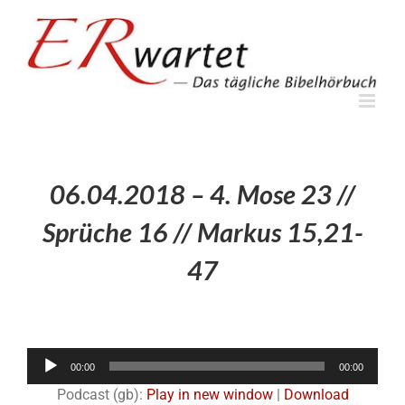
Zum
Inhalt
springen
06.04.2018 – 4. Mose 23 //
Sprüche 16 // Markus 15,21-
47
Audio-
00:00
00:00
Player
Podcast (gb):
Play in new window
|
Download