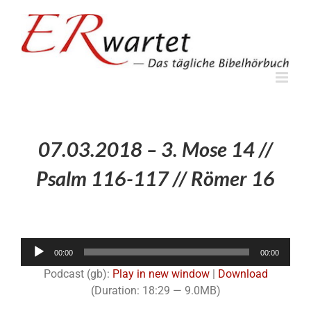
Zum
Inhalt
springen
07.03.2018 – 3. Mose 14 //
Psalm 116-117 // Römer 16
Audio-
00:00
00:00
Player
Podcast (gb):
Play in new window
|
Download
(Duration: 18:29 — 9.0MB)