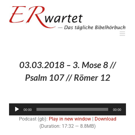
Zum
Inhalt
springen
03.03.2018 – 3. Mose 8 //
Psalm 107 // Römer 12
Audio-
00:00
00:00
Player
Podcast (gb):
Play in new window
|
Download
(Duration: 17:32 — 8.8MB)