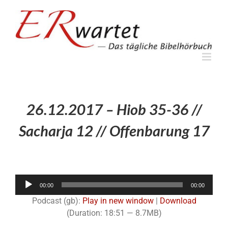
Zum
Inhalt
springen
26.12.2017 – Hiob 35-36 //
Sacharja 12 // Offenbarung 17
Audio-
00:00
00:00
Player
Podcast (gb):
Play in new window
|
Download
(Duration: 18:51 — 8.7MB)