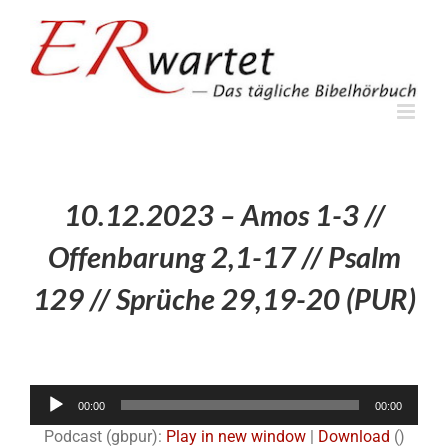
Zum
Inhalt
springen
10.12.2023 – Amos 1-3 //
Offenbarung 2,1-17 // Psalm
129 // Sprüche 29,19-20 (PUR)
Audio-
00:00
00:00
Player
Podcast (gbpur):
Play in new window
|
Download
()