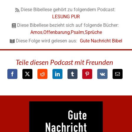
Diese Bibellese gehört zu folgendem Podcast:
LESUNG PUR
Diese Bibellese bezieht sich auf folgende Bücher:
Amos
,
Offenbarung
,
Psalm
,
Sprüche
Diese Folge wird gelesen aus:
Gute Nachricht Bibel
Teile diesen Podcast mit Freunden